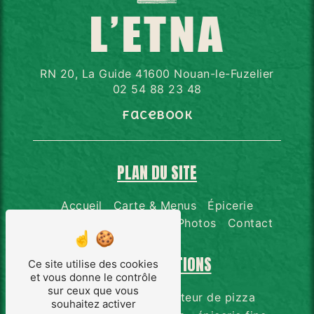
RN 20, La Guide 41600 Nouan-le-Fuzelier
02 54 88 23 48
Facebook
PLAN DU SITE
Accueil
Carte & Menus
Épicerie
Distributeur de pizzas
Photos
Contact
NOS PRESTATIONS
Ce site utilise des cookies
et vous donne le contrôle
sur ceux que vous
restauration
distributeur de pizza
souhaitez activer