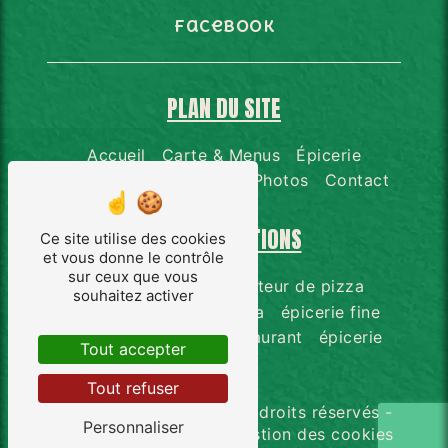
Facebook
PLAN DU SITE
Accueil
Carte & Menus
Épicerie
Distributeur de pizzas
Photos
Contact
NOS PRESTATIONS
Ce site utilise des cookies
et vous donne le contrôle
sur ceux que vous
restauration
distributeur de pizza
souhaitez activer
pizzeria
livraison pizza
épicerie fine
pizza à emporter
restaurant
épicerie
Tout accepter
Tout refuser
©
Vistalid
- 2026 - Tous droits réservés -
Personnaliser
Mentions légales
-
Gestion des cookies