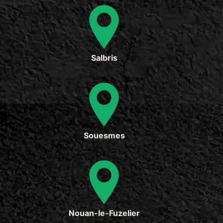
Salbris
Souesmes
Nouan-le-Fuzelier