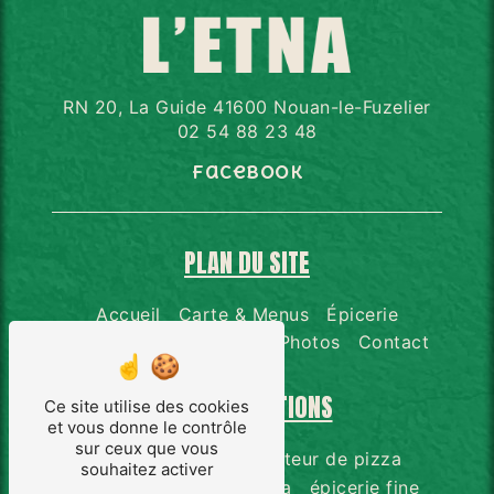
RN 20, La Guide 41600 Nouan-le-Fuzelier
02 54 88 23 48
Facebook
PLAN DU SITE
Accueil
Carte & Menus
Épicerie
Distributeur de pizzas
Photos
Contact
NOS PRESTATIONS
Ce site utilise des cookies
et vous donne le contrôle
sur ceux que vous
restauration
distributeur de pizza
souhaitez activer
pizzeria
livraison pizza
épicerie fine